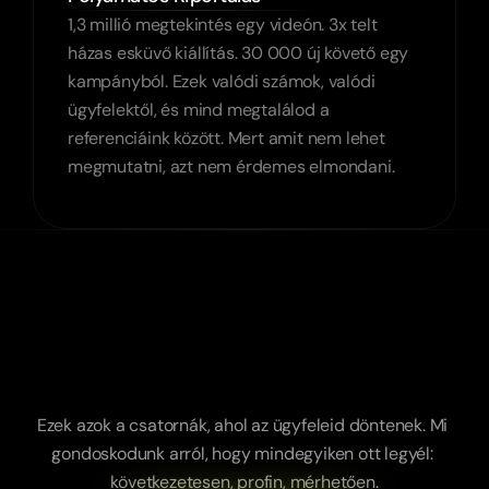
1,3 millió megtekintés egy videón. 3x telt 
házas esküvő kiállítás. 30 000 új követő egy 
kampányból. Ezek valódi számok, valódi 
ügyfelektől, és mind megtalálod a 
referenciáink között. Mert amit nem lehet 
megmutatni, azt nem érdemes elmondani.
Nem
elég
jelen
lenni.
Ott
kell
lenni,
ahol
a
vevőid
figyelme
van.
Ezek azok a csatornák, ahol az ügyfeleid döntenek. Mi 
gondoskodunk arról, hogy mindegyiken ott legyél: 
következetesen, profin, mérhetően.