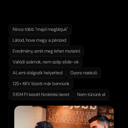
Bevállalják.
Kifizeted.
Aztán
semmi…
Nálunk
ez
nem
így
megy!
Nincs több "majd meglátjuk"
Látod, hova megy a pénzed
Eredmény, amit meg lehet mutatni
Valódi számok, nem szép slide-ok
AI, ami dolgozik helyetted
Gyors reakció
125+ KKV bízott már bennünk
515M Ft kezelt hirdetési keret
Nem tűnünk el