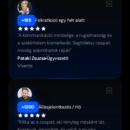
+165
Feliratkozó egy hét alatt
"A kommunikáció minősége, a rugalmasság és 
a szakértelem kiemelkedő. Segítőkész csapat, 
mindig számíthatok rájuk!"
Pataki Zsuzsa
Ügyvezető
Viverte
+1200
Állásjelentkezés / Hó
"Ritka az a csapat, aki tényleg másként lát. 
Kreatívak, inspirálók, és velük a munka 