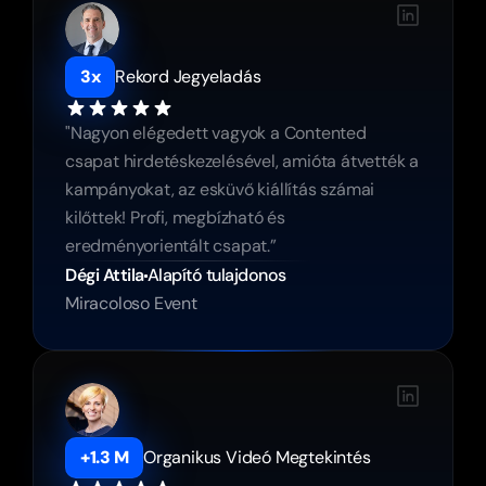
3x
Rekord Jegyeladás
"Nagyon elégedett vagyok a Contented 
csapat hirdetéskezelésével, amióta átvették a 
kampányokat, az esküvő kiállítás számai 
kilőttek! Profi, megbízható és 
eredményorientált csapat.”
Dégi Attila
Alapító tulajdonos
Miracoloso Event
+1.3 M
Organikus Videó Megtekintés