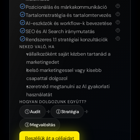
Pozicionálás és márkakommunikáció
Tartalomstratégia és tartalomtervezés
AI-eszközök és workflow-k bevezetése
SEO és AI Search iránymutatás
Rendszeres 1:1 stratégiai konzultációk
NEKED VALÓ, HA
vállalkozóként saját kézben tartanád a 
marketingedet
belső marketingessel vagy kisebb 
csapattal dolgozol
szeretnéd megtanulni az AI gyakorlati 
használatát
HOGYAN DOLGOZUNK EGYÜTT?
Audit
Stratégia
Megvalósítás
Beszéljük át a céljaidat