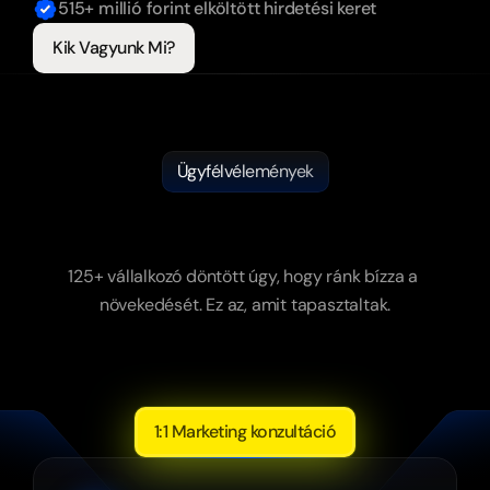
515+ millió forint elköltött hirdetési keret
Kik Vagyunk Mi?
Ügyfélvélemények
Nem
mi
mondjuk.
Ők
mondják.
125+ vállalkozó döntött úgy, hogy ránk bízza a 
növekedését. Ez az, amit tapasztaltak.
1:1 Marketing konzultáció