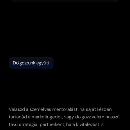
Dolgozzunk együtt
Kétféle
módon
tudok
segíteni
a
marketinged
felépítésében.
Válaszd a személyes mentorálást, ha saját kézben 
tartanád a marketingedet, vagy dolgozz velem hosszú 
távú stratégiai partnerként, ha a kivitelezést is 