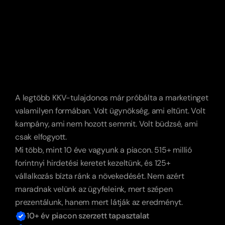
Nem
mi
vagyunk
az
első
ügynökséged.
De
az
utolsó
szeretnénk
lenni.
A legtöbb KKV-tulajdonos már próbálta a marketinget 
valamilyen formában. Volt ügynökség, ami eltűnt. Volt 
kampány, ami nem hozott semmit. Volt büdzsé, ami 
csak elfogyott. 
Mi több, mint 10 éve vagyunk a piacon. 515+ millió 
forintnyi hirdetési keretet kezeltünk, és 125+ 
vállalkozás bízta ránk a növekedését. Nem azért 
maradnak velünk az ügyfeleink, mert szépen 
prezentálunk, hanem mert látják az eredményt.
10+ év piacon szerzett tapasztalat