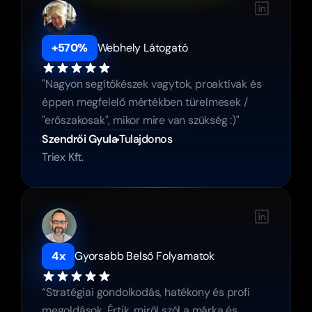
+570%
Webhely Látogató
"Nagyon segítőkészek vagytok, proaktívak és 
éppen megfelelő mértékben türelmesek / 
"erőszakosak", mikor mire van szükség :)"
Szendrői Gyula
Tulajdonos
Triex Kft.
4x
Gyorsabb Belső Folyamatok
“Stratégiai gondolkodás, hatékony és profi 
megoldások. Értik, miről szól a márka és 