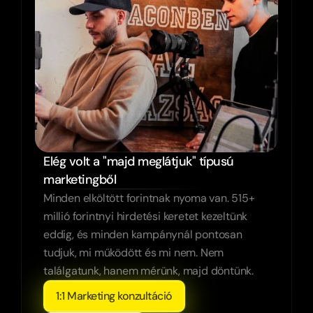
Elég volt a "majd meglátjuk" típusú 
marketingből
Minden elköltött forintnak nyoma van. 515+ 
millió forintnyi hirdetési keretet kezeltünk 
eddig, és minden kampánynál pontosan 
tudjuk, mi működött és mi nem. Nem 
találgatunk, hanem mérünk, majd döntünk.
1:1 Marketing konzultáció