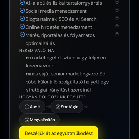
AI-alapú és fizikai tartalomgyártás
Social media menedzsment
Blogtartalmak, SEO és AI Search
Online hirdetés menedzsment
Mérés, riportálás és folyamatos 
optimalizálás
NEKED VALÓ, HA
a marketinget részben vagy teljesen 
kiszerveznéd
nincs saját senior marketingvezetőd
több különálló szolgáltató helyett egy 
stratégiai irányítást szeretnél
HOGYAN DOLGOZUNK EGYÜTT?
Audit
Stratégia
Megvalósítás
Beszéljük át az együttműködést