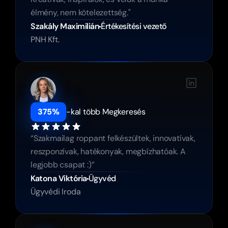
élmény, nem kötelezettség."
Szakály Maximilián
Értékesítési vezető
PNH Kft.
375%
-kal több Megkeresés
“Szakmailag roppant felkészültek, innovatívak, 
reszponzívak, hatékonyak, megbízhatóak. A 
legjobb csapat :)”
Katona Viktória
Ügyvéd
Ügyvédi Iroda