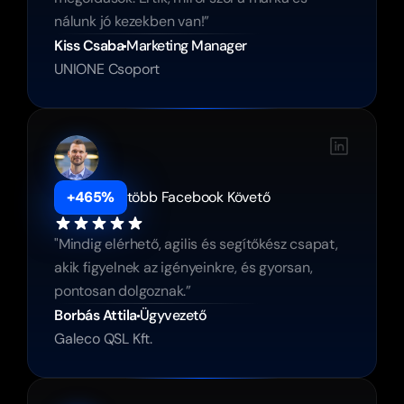
nálunk jó kezekben van!”
Kiss Csaba
Marketing Manager
UNIONE Csoport
+465%
több Facebook Követő
"Mindig elérhető, agilis és segítőkész csapat, 
akik figyelnek az igényeinkre, és gyorsan, 
pontosan dolgoznak.”
Borbás Attila
Ügyvezető
Galeco QSL Kft.