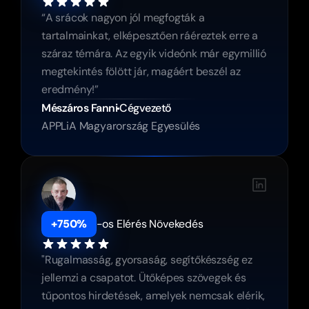
“A srácok nagyon jól megfogták a 
tartalmainkat, elképesztően ráéreztek erre a 
száraz témára. Az egyik videónk már egymillió 
megtekintés fölött jár, magáért beszél az 
eredmény!”
Mészáros Fanni
Cégvezető
APPLiA Magyarország Egyesülés
+750%
-os Elérés Növekedés
"Rugalmasság, gyorsaság, segítőkészség ez 
jellemzi a csapatot. Ütőképes szövegek és 
tűpontos hirdetések, amelyek nemcsak elérik, 