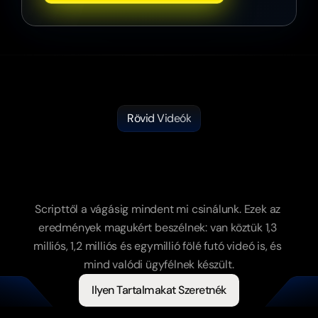
Rövid Videók
Videók,
amik
nem
csak
szépek
és
trendik.
Nézettséget
is
hoznak.
Scripttől a vágásig mindent mi csinálunk. Ezek az 
eredmények magukért beszélnek: van köztük 1,3 
milliós, 1,2 milliós és egymillió fölé futó videó is, és 
mind valódi ügyfélnek készült.
Ilyen Tartalmakat Szeretnék