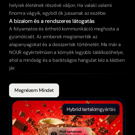
helyiek életének részévé váljon. Ha valaki valami 
finomra vágyik, egyből ők jussanak az eszébe.
A bizalom és a rendszeres látogatás
A folyamatos és érthető kommunikáció meghozta a 
gyümölcsét. Az emberek megismerték az 
alapanyagokat és a desszertek történetét. Ma már a 
NOUR egyértelműen a környék legjobb találkozóhelye, 
ahol a minőség és a barátságos hangulat kéz a kézben 
jár.
Még
Több
Referencia
Megnézem Mindet
Hybrid tartalomgyártás