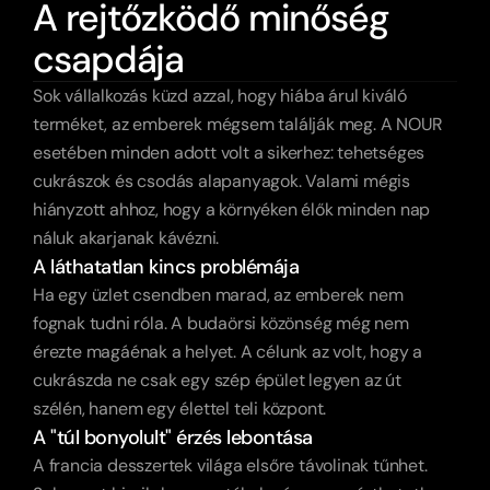
A rejtőzködő minőség
csapdája
Sok vállalkozás küzd azzal, hogy hiába árul kiváló 
terméket, az emberek mégsem találják meg. A NOUR 
esetében minden adott volt a sikerhez: tehetséges 
cukrászok és csodás alapanyagok. Valami mégis 
hiányzott ahhoz, hogy a környéken élők minden nap 
náluk akarjanak kávézni.
A láthatatlan kincs problémája
Ha egy üzlet csendben marad, az emberek nem 
fognak tudni róla. A budaörsi közönség még nem 
érezte magáénak a helyet. A célunk az volt, hogy a 
cukrászda ne csak egy szép épület legyen az út 
szélén, hanem egy élettel teli központ.
A "túl bonyolult" érzés lebontása
A francia desszertek világa elsőre távolinak tűnhet. 