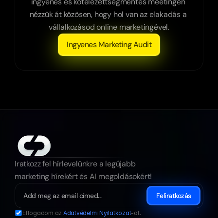
ingyenes és kötelezettségmentes meetingen 
nézzük át közösen, hogy hol van az elakadás a 
vállalkozásod online marketingével.
Ingyenes Marketing Audit
Iratkozz fel hírlevelünkre a legújabb 
marketing hírekért és AI megoldásokért!
Feliratkozás
Elfogadom az 
Adatvédelmi Nyilatkozat
-ot.