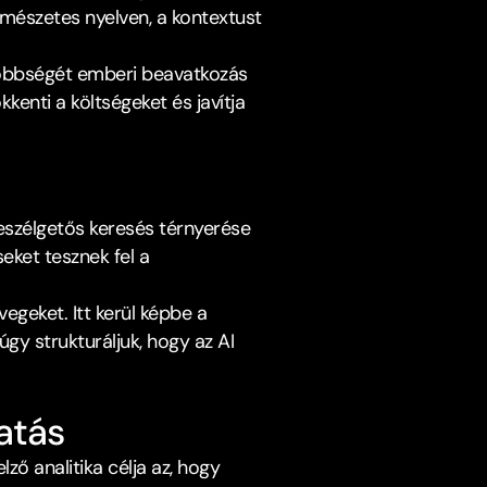
észetes nyelven, a kontextust 
többségét emberi beavatkozás 
enti a költségeket és javítja 
szélgetős keresés térnyerése 
ket tesznek fel a 
Ez új tartalomtípust igényel: kérdés–válasz formátumú, érthető, kontextusban gazdag szövegeket. Itt kerül képbe a 
úgy strukturáljuk, hogy az AI 
atás﻿
ő analitika célja az, hogy 