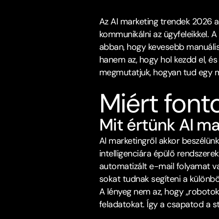
Az AI marketing trendek 2026﻿ 
kommunikálni az ügyfeleikkel. A
abban, hogy kevesebb manuális 
hanem az, hogy hol kezdd el, és
megmutatjuk, hogyan tud egy mag
Miért font
Mit értünk AI mar
AI marketingről akkor beszélün
intelligenciára épülő rendszerek
automatizált e-mail folyamat va
sokat tudnak segíteni a különb
A lényeg nem az, hogy „robotok 
feladatokat. Így a csapatod a str