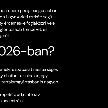
sabban, nem pedig hangosabban 
 is gyakorlati eszköz: segít 
 érdemes-e foglalkozni vele, 
egfontosabb trendeket, és 
ből.​
2026-ban?﻿
zemélyre szabását mesterséges 
y chatbot az oldalon, egy 
a tartalomgyártásban is nagyon 
petitív, adatintenzív 
koncentrálni.​