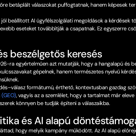
e betáplált válaszokat puffogtatnak, hanem képesek term
jól beállított AI ügyfélszolgálati megoldások a kérdések 
exebb eseteket továbbítják a csapatnak. Ez egyszerre csökk
és beszélgetős keresés﻿
2026-ra egyértelműen azt mutatják, hogy a hangalapú és be
kulcsszavakat gépelnek, hanem természetes nyelvű kérdése
nsüknek.​
n (GEO)
﻿, vagyis az a szemlélet, hogy a tartalmat már eleve 
zerek könnyen be tudják építeni a válaszaikba.​
alitika és AI alapú döntéstámog
áttad, hogy melyik kampány működött. Az AI alapú előrejelz