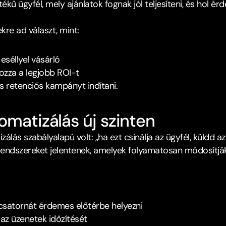
rtékű ügyfél, mely ajánlatok fognak jól teljesíteni, és hol 
kre ad választ, mint:
eséllyel vásárló
zza a legjobb ROI-t
retenciós kampányt indítani.​
omatizálás új szinten﻿
álás szabályalapú volt: „ha ezt csinálja az ügyfél, küldd az
endszereket jelentenek, amelyek folyamatosan módosítjá
k csatornát érdemes előtérbe helyezni
az üzenetek időzítését