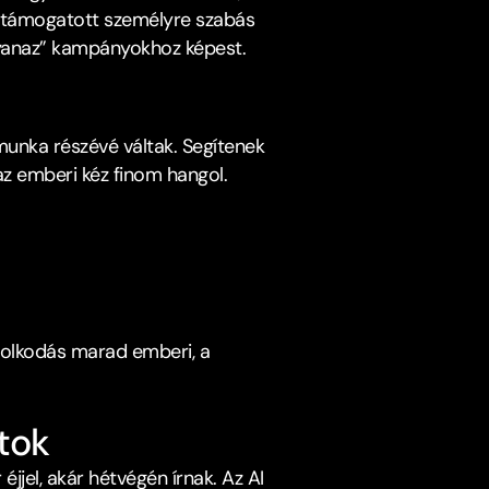
tal támogatott személyre szabás 
gyanaz” kampányokhoz képest.​
unka részévé váltak. Segítenek 
az emberi kéz finom hangol.​
dolkodás marad emberi, a 
tok﻿
jel, akár hétvégén írnak. Az AI 