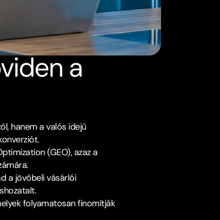
viden a 
l, hanem a valós idejű 
konverziót.
ptimization (GEO), azaz a 
számára.
a jövőbeli vásárlói 
shozatalt.
elyek folyamatosan finomítják 