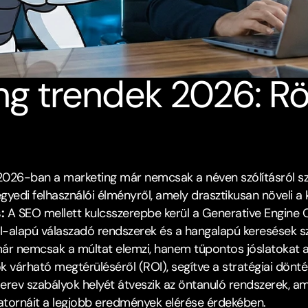
ng trendek 2026: Rö
2026-ban a marketing már nemcsak a néven szólításról szó
egyedi felhasználói élményről, amely drasztikusan növeli a 
:
 A SEO mellett kulcsszerepbe kerül a Generative Engine O
AI-alapú válaszadó rendszerek és a hangalapú keresések 
már nemcsak a múltat elemzi, hanem tűpontos jóslatokat ad 
 várható megtérüléséről (ROI), segítve a stratégiai dönté
erev szabályok helyét átveszik az öntanuló rendszerek, am
satornáit a legjobb eredmények elérése érdekében.