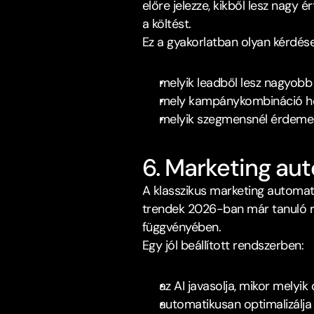
előre jelezze, kikből lesz nagy é
a költést.​
Ez a gyakorlatban olyan kérdése
melyik leadből lesz nagyobb 
mely kampánykombináció ho
melyik szegmensnél érdemes 
6. Marketing aut
A klasszikus marketing automatiz
trendek 2026-ban már tanuló r
függvényében.​
Egy jól beállított rendszerben:
az AI javasolja, mikor melyi
automatikusan optimalizálja 