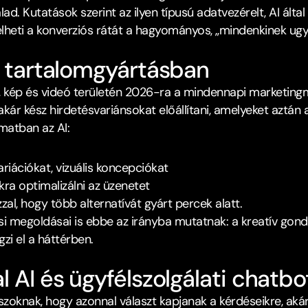
nálad. Kutatások szerint az ilyen típusú adatvezérelt, AI ál
övelheti a konverziós rátát a hagyományos, „mindenkinek u
a tartalomgyártásban﻿
g, kép és videó területén 2026-ra a mindennapi marketingm
 akár kész hirdetésvariánsokat előállítani, amelyeket aztán 
amatban az AI:
riációkat, vizuális koncepciókat
ra optimalizálni az üzenetet
zal, hogy több alternatívát gyárt percek alatt.​
si megoldásai is ebbe az irányba mutatnak: a kreatív gon
zi el a háttérben.
l AI és ügyfélszolgálati chatbo
oknak, hogy azonnal választ kapjanak a kérdéseikre, akár éj