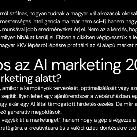
arról szólnak, hogyan tudnak a magyar vállalkozások oko
 mesterséges intelligencia ma már nem sci-fi, hanem nagyon
munkával jobb eredményeket érj el. Nem az a kérdés, hogy
 milyen hibákat kerülj el. Ebben a cikkben végigvesszük a l
yar KKV lépésről lépésre profitálni az AI alapú marketing
os az AI marketing 
keting alatt?﻿
k, amikor a kampányok tervezését, optimalizálását vagy s
 segítik. Ilyen lehet egy ajánlórendszer a webáruházban, eg
gy akár egy AI által támogatott hirdetéskezelés.​ De már 
öző generatív megoldások.
vegyék át a marketinget”, hanem hogy a gép elvégezze a re
atégiára, a kreativitásra és a valódi üzleti döntésekre tud 