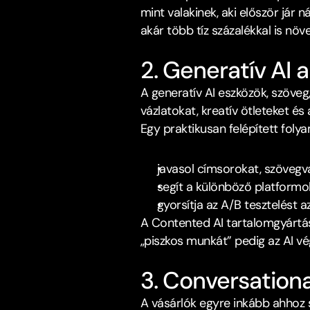
mint valakinek, aki először jár 
akár több tíz százalékkal is n
2. Generatív AI 
A generatív AI eszközök, szöve
vázlatokat, kreatív ötleteket és
Egy praktikusan felépített foly
javasol címsorokat, szövegva
segít a különböző platformok
gyorsítja az A/B tesztelést az
A Contented﻿ AI tartalomgyártá
„piszkos munkát” pedig az AI vég
3. Conversationa
A vásárlók egyre inkább ahhoz sz