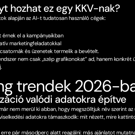
t hozhat ez egy KKV-nak?﻿
tok alapján az AI-t tudatosan használó cégek:
 érnek el a kampányaikban
atív marketingfeladatokkal
satornák és üzenetek termelik a bevételt.​
 rendszer nem csak „szép grafikonokat” ad, hanem konkrét ü
.
ng trendek 2026-ba
izáció valódi adatokra építve﻿
 nem merül ki abban, hogy megszólítjuk név szerint az üg
viselkedési adatokra támaszkodik: mit nézett, mire kattint
erre pár másodperc alatt reagálni: más ajánlatot mutatnak