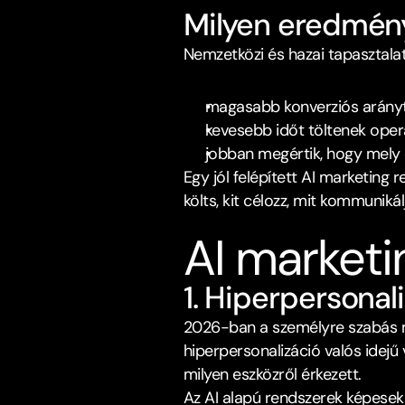
Milyen eredmény
Nemzetközi és hazai tapasztala
magasabb konverziós arányt
kevesebb időt töltenek oper
jobban megértik, hogy mely c
Egy jól felépített AI marketing
költs, kit célozz, mit kommunikálj
AI marketi
1. Hiperpersonal
2026-ban a személyre szabás már
hiperpersonalizáció valós idejű 
milyen eszközről érkezett.​
Az AI alapú rendszerek képesek 