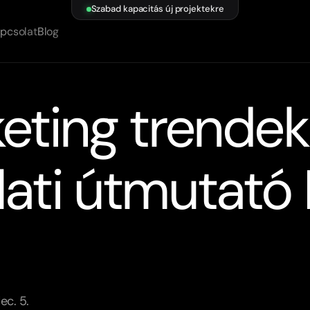
Szabad kapacitás új projektekre
pcsolat
Blog
eting trendek
lati útmutató
ec. 5.