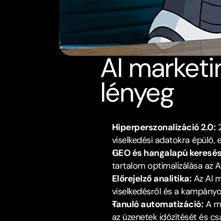
AI marketi
lényeg
Hiperperszonalizáció 2.0:
 
viselkedési adatokra épülő, 
GEO és hangalapú keresés
tartalom optimalizálása az 
Előrejelző analitika:
 Az AI 
viselkedésről és a kampányok
Tanuló automatizáció:
 A m
az üzenetek időzítését és c