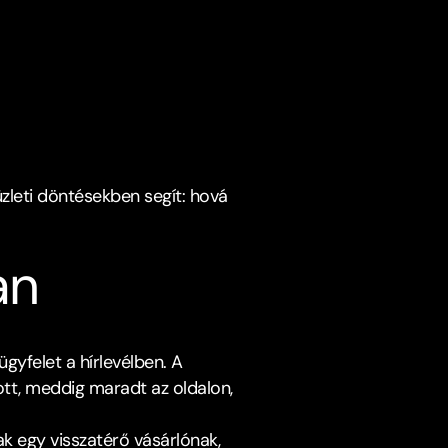
zleti döntésekben segít: hová 
n﻿
yfelet a hírlevélben. A 
ott, meddig maradt az oldalon, 
 egy visszatérő vásárlónak, 