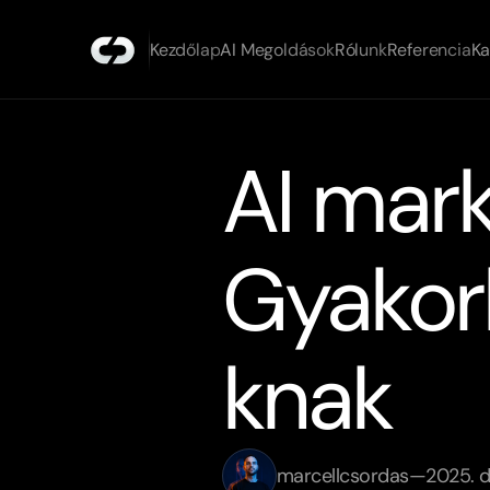
Kezdőlap
AI Megoldások
Rólunk
Referencia
Ka
AI mark
Gyakor
knak
marcellcsordas
—
2025. d