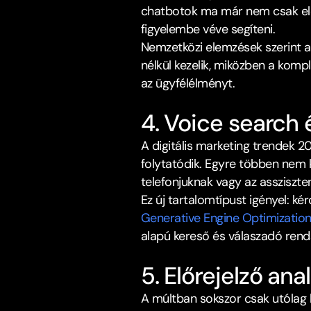
chatbotok ma már nem csak előr
figyelembe véve segíteni.​
Nemzetközi elemzések szerint a 
nélkül kezelik, miközben a kompl
az ügyfélélményt.​
4. Voice search 
A digitális marketing trendek 
folytatódik. Egyre többen nem 
telefonjuknak vagy az assziszte
Generative Engine Optimizatio
alapú kereső és válaszadó rends
5. Előrejelző an
A múltban sokszor csak utólag l